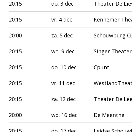
20:15
do. 3 dec
Theater De Li
20:15
vr. 4 dec
Kennemer The
20:00
za. 5 dec
Schouwburg Cu
20:15
wo. 9 dec
Singer Theater
20:15
do. 10 dec
Cpunt
20:15
vr. 11 dec
WestlandTheat
20:15
za. 12 dec
Theater De Le
20:00
wo. 16 dec
De Meenthe
20:15
do. 17 dec
Leidse Schouw