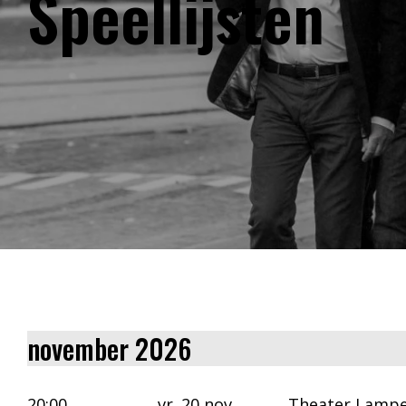
Speellijsten
november 2026
20:00
vr. 20 nov
Theater Lampe