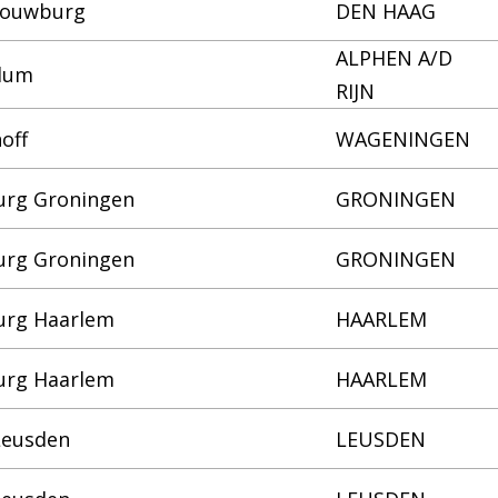
chouwburg
DEN HAAG
ALPHEN A/D
llum
RIJN
off
WAGENINGEN
urg Groningen
GRONINGEN
urg Groningen
GRONINGEN
urg Haarlem
HAARLEM
urg Haarlem
HAARLEM
Leusden
LEUSDEN