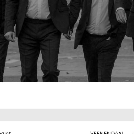
giet
VEENENDAAL