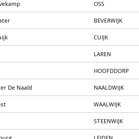
evekamp
OSS
ater
BEVERWIJK
ijk
CUIJK
LAREN
HOOFDDORP
er De Naald
NAALDWIJK
est
WAALWIJK
STEENWIJK
burg
LEIDEN